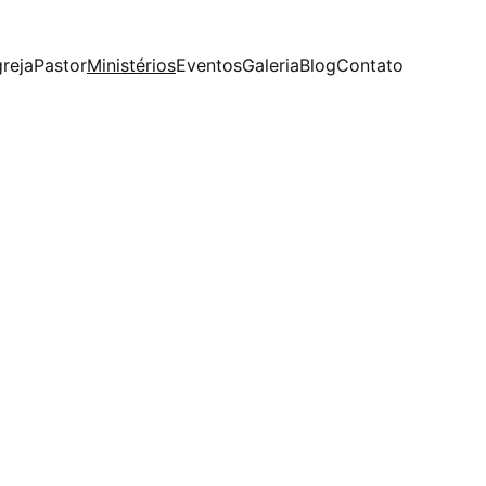
greja
Pastor
Ministérios
Eventos
Galeria
Blog
Contato