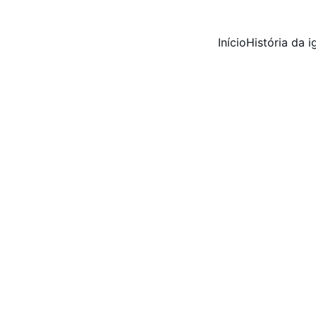
Início
História da i
Ministérios