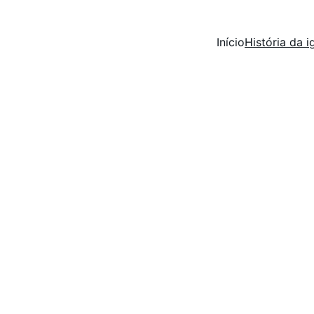
Início
História da i