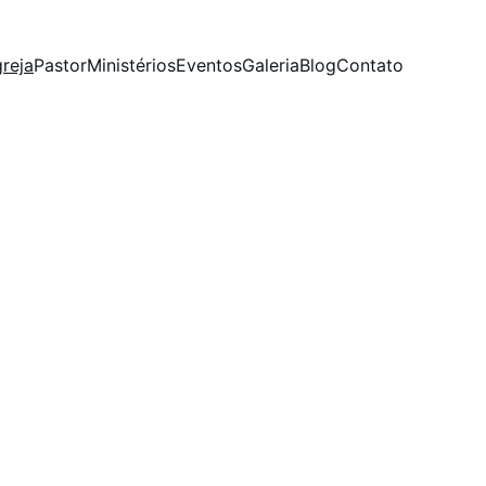
greja
Pastor
Ministérios
Eventos
Galeria
Blog
Contato
Nossa Jornada